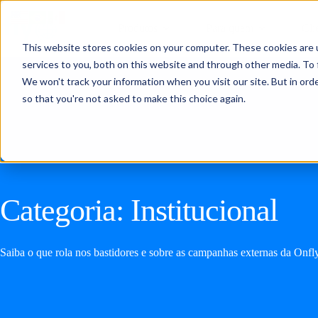
Produtos
Para quem
Cli
This website stores cookies on your computer. These cookies are 
services to you, both on this website and through other media. To 
We won't track your information when you visit our site. But in orde
so that you're not asked to make this choice again.
Categoria:
Institucional
Saiba o que rola nos bastidores e sobre as campanhas externas da Onfly