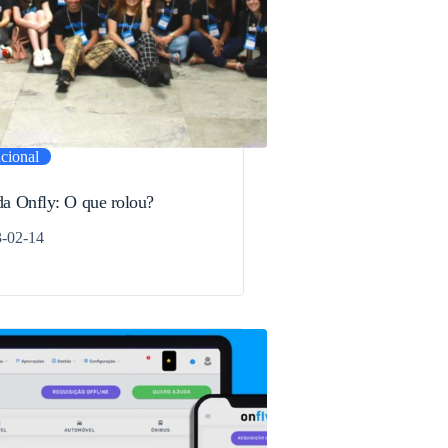
ucional
da Onfly: O que rolou?
-02-14