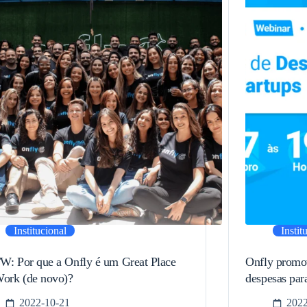
Institucional
Instit
: Por que a Onfly é um Great Place
Onfly promov
ork (de novo)?
despesas par
2022-10-21
2022