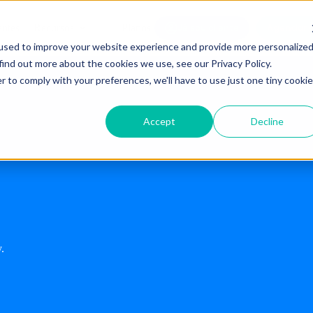
Agendar 
entes
Recursos
Planos
Já sou cliente
used to improve your website experience and provide more personalize
find out more about the cookies we use, see our Privacy Policy.
r to comply with your preferences, we'll have to use just one tiny cookie
Accept
Decline
.