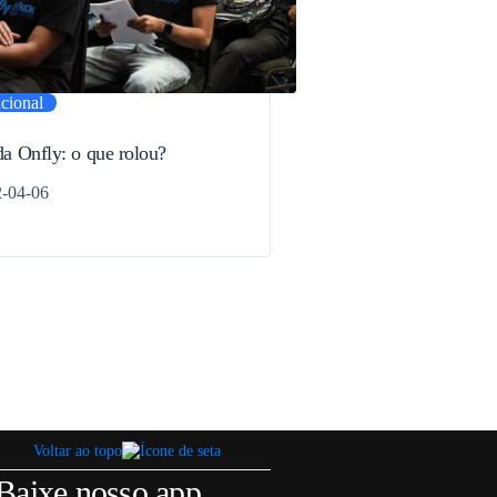
ucional
da Onfly: o que rolou?
-04-06
Voltar ao topo
Baixe nosso app