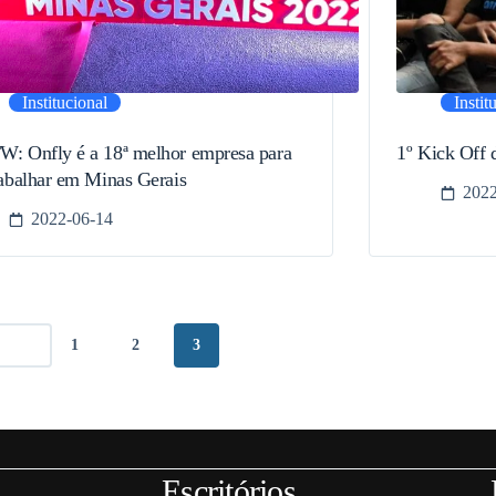
Institucional
Instit
: Onfly é a 18ª melhor empresa para
1º Kick Off 
rabalhar em Minas Gerais
2022
2022-06-14
1
2
3
Escritórios