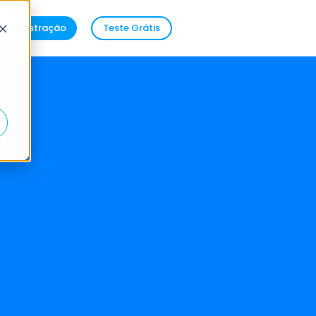
demonstração
Teste Grátis
d