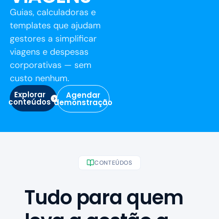
Guias, calculadoras e
templates que ajudam
gestores a simplificar
viagens e despesas
corporativas — sem
custo nenhum.
Explorar
Agendar
conteúdos
demonstração
CONTEÚDOS
Tudo para quem