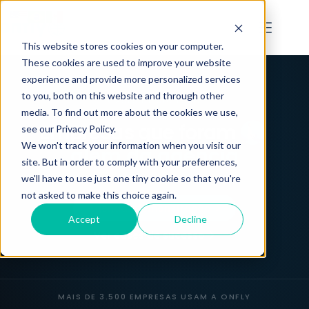
This website stores cookies on your computer.
These cookies are used to improve your website
experience and provide more personalized services
to you, both on this website and through other
CASES DE SUCESSO
media. To find out more about the cookies we use,
Empresas que foram
see our Privacy Policy.
We won't track your information when you visit our
além da agência
site. But in order to comply with your preferences,
we'll have to use just one tiny cookie so that you're
not asked to make this choice again.
Agendar demonstração
Accept
Decline
Ver cases de sucesso
MAIS DE 3.500 EMPRESAS USAM A ONFLY