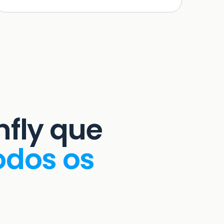
nfly que
odos os