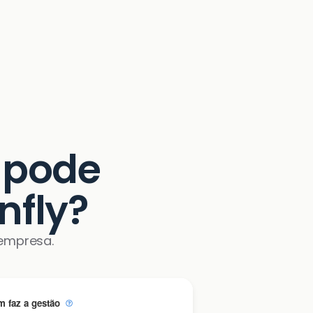
 pode
nfly?
empresa.