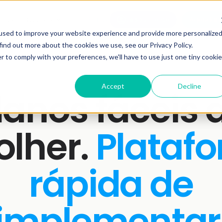
Agendar 
entes
Recursos
Planos
Já sou cliente
used to improve your website experience and provide more personalize
find out more about the cookies we use, see our Privacy Policy.
r to comply with your preferences, we'll have to use just one tiny cookie
Accept
Decline
lanos fáceis 
olher.
Plataf
rápida de
implementar