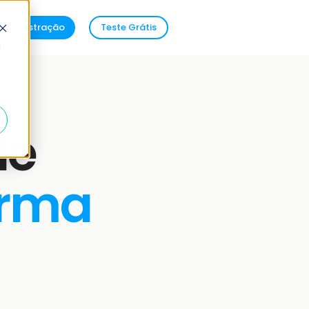
demonstração
Teste Grátis
d
de
orma
.