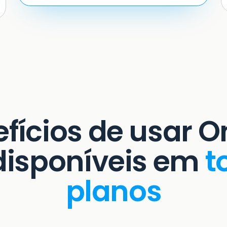
fícios de usar O
disponíveis em
t
planos