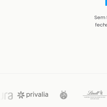
Sem 
fech