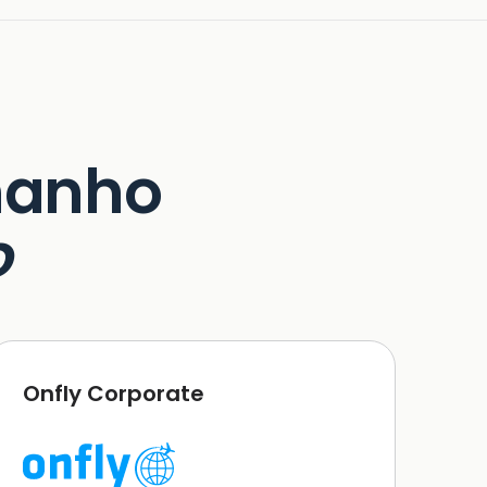
manho
o
Onfly Corporate