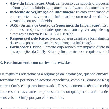
Ativo da Informação:
Qualquer recurso que suporte o process
informações, incluindo equipamentos, softwares, documentos, con
Incidente de Segurança da Informação:
Evento confirmado ou
comprometer, a segurança da informação, como perda de dados, a
vazamento ou uso indevido.
SGSI (Sistema de Gestão de Segurança da Informação):
Estr
controles e responsabilidades que sustentam a governança de se
diretrizes da norma ISO/IEC 27001:2022.
Responsável pelo Risco:
Pessoa ou área designada formalmente
riscos que possam impactar a segurança da informação.
Fornecedor Crítico:
Terceiro cujo serviço tem impacto direto 
das operações da Onfly. Está sujeito a controles e requisitos adic
3. Relacionamento com partes interessadas
Os requisitos relacionados à segurança da informação, quando envolv
formalmente por meio de acordos específicos, como os Termos de Resp
entre a Onfly e as partes interessadas. Esses documentos têm como objet
ao acesso, armazenamento, processamento ou qualquer outra forma de u
sensíveis da Onfly por parceiros externos.