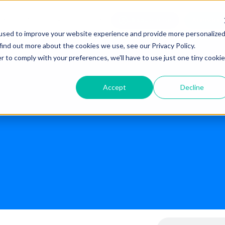
Agendar 
entes
Recursos
Planos
Já sou cliente
used to improve your website experience and provide more personalize
find out more about the cookies we use, see our Privacy Policy.
r to comply with your preferences, we'll have to use just one tiny cookie
Accept
Decline