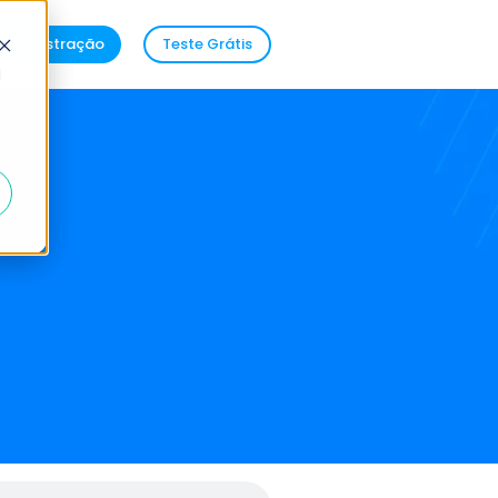
demonstração
Teste Grátis
d