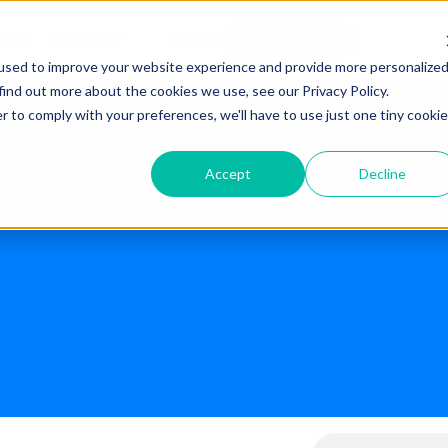
Agendar 
entes
Recursos
Planos
Já sou cliente
used to improve your website experience and provide more personalize
find out more about the cookies we use, see our Privacy Policy.
r to comply with your preferences, we'll have to use just one tiny cookie
Accept
Decline