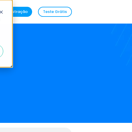
demonstração
Teste Grátis
d