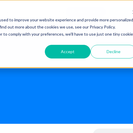
Agendar 
entes
Recursos
Planos
Já sou cliente
used to improve your website experience and provide more personalize
find out more about the cookies we use, see our Privacy Policy.
r to comply with your preferences, we'll have to use just one tiny cookie
Accept
Decline