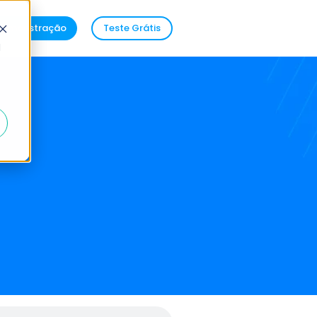
demonstração
Teste Grátis
d