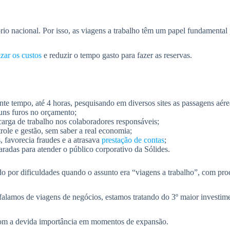
io nacional. Por isso, as viagens a trabalho têm um papel fundamental 
izar os custos
e reduzir o tempo gasto para fazer as reservas.
ante tempo, até 4 horas, pesquisando em diversos sites as passagens aér
guns furos no orçamento;
carga de trabalho nos colaboradores responsáveis;
role e gestão, sem saber a real economia;
, favorecia fraudes e a atrasava
prestação de contas
;
aradas para atender o público corporativo da Sólides.
o por dificuldades quando o assunto era “viagens a trabalho”, com proc
alamos de viagens de negócios, estamos tratando do 3º maior investim
 com a devida importância em momentos de expansão.