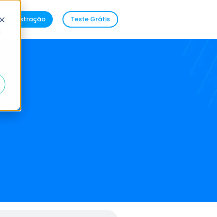
demonstração
Teste Grátis
d