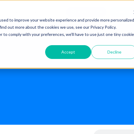
Agendar 
entes
Recursos
Planos
Já sou cliente
used to improve your website experience and provide more personalize
find out more about the cookies we use, see our Privacy Policy.
r to comply with your preferences, we'll have to use just one tiny cookie
Accept
Decline