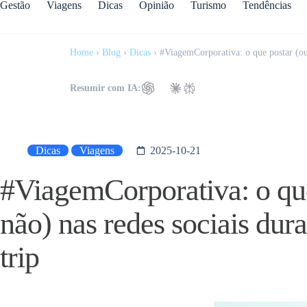
Gestão
Viagens
Dicas
Opinião
Turismo
Tendências
Home
›
Blog
›
Dicas
›
#ViagemCorporativa: o que postar (ou 
Resumir com IA:
Dicas
Viagens
2025-10-21
#ViagemCorporativa: o que
não) nas redes sociais dura
trip