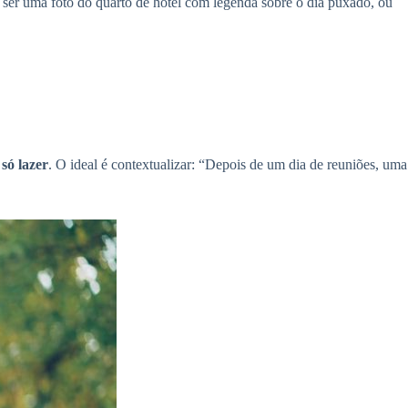
 ser uma foto do quarto de hotel com legenda sobre o dia puxado, ou
só lazer
. O ideal é contextualizar: “Depois de um dia de reuniões, uma