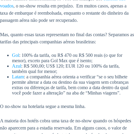
voados
, o no-show resulta em prejuízo. Em muitos casos, apenas a
taxa de embarque é reembolsada, enquanto o restante do dinheiro da
passagem aérea não pode ser recuperado.
Mas, quanto essas taxas representam no final das contas? Separamos as
tarifas das principais companhias aéreas brasileiras:
Gol
: 100% da tarifa, ou R$ 470 ou R$ 500 reais (o que for
menor), exceto para Gol Max que é isento;
Azul
: R$ 500,00; US$ 120; EUR 120 ou 100% da tarifa,
também qual for menor;
Latam
: a companhia aérea orienta a verificar “se o seu bilhete
permite alterar a data ou destino da sua viagem sem cobranças
extras ou diferenças de tarifa, bem como a data dentro da qual
você pode fazer a alteração” na aba de “Minhas viagens”.
O no-show na hotelaria segue a mesma linha.
A maioria dos hotéis cobra uma taxa de no-show quando os hóspedes
não aparecem para a estadia reservada. Em alguns casos, o valor de