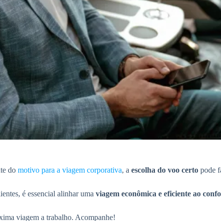
nte do
motivo para a viagem corporativa
, a
escolha do voo certo
pode fa
lientes, é essencial alinhar uma
viagem econômica e eficiente ao confo
róxima viagem a trabalho. Acompanhe!