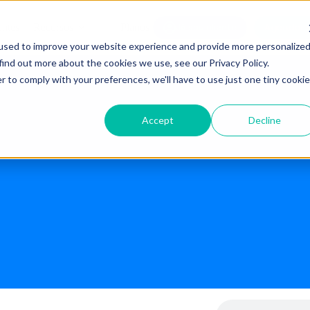
Agendar 
entes
Recursos
Planos
Já sou cliente
used to improve your website experience and provide more personalize
find out more about the cookies we use, see our Privacy Policy.
r to comply with your preferences, we'll have to use just one tiny cookie
Accept
Decline