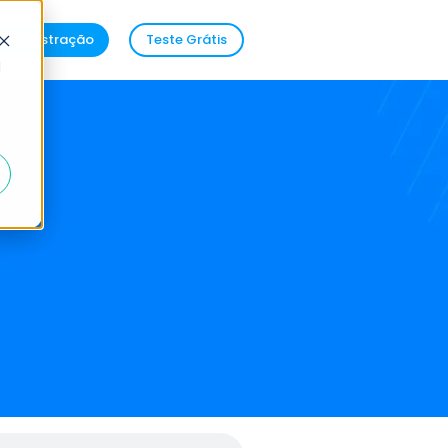
demonstração
Teste Grátis
d