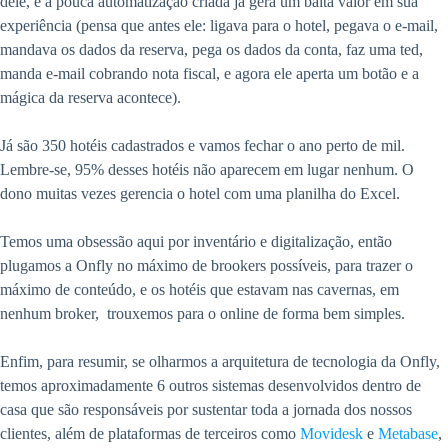
dele, e a pouca automatização criada já gera um baita valor em sua
experiência (pensa que antes ele: ligava para o hotel, pegava o e-mail,
mandava os dados da reserva, pega os dados da conta, faz uma ted,
manda e-mail cobrando nota fiscal, e agora ele aperta um botão e a
mágica da reserva acontece).
Já são 350 hotéis cadastrados e vamos fechar o ano perto de mil.
Lembre-se, 95% desses hotéis não aparecem em lugar nenhum. O
dono muitas vezes gerencia o hotel com uma planilha do Excel.
Temos uma obsessão aqui por inventário e digitalização, então
plugamos a Onfly no máximo de brookers possíveis, para trazer o
máximo de conteúdo, e os hotéis que estavam nas cavernas, em
nenhum broker, trouxemos para o online de forma bem simples.
Enfim, para resumir, se olharmos a arquitetura de tecnologia da Onfly,
temos aproximadamente 6 outros sistemas desenvolvidos dentro de
casa que são responsáveis por sustentar toda a jornada dos nossos
clientes, além de plataformas de terceiros como
Movidesk
e
Metabase
,