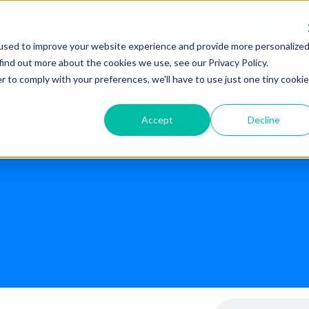
Agendar 
entes
Recursos
Planos
Já sou cliente
used to improve your website experience and provide more personalize
find out more about the cookies we use, see our Privacy Policy.
r to comply with your preferences, we'll have to use just one tiny cookie
Accept
Decline