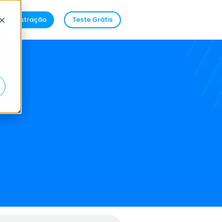
demonstração
Teste Grátis
d