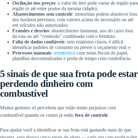
Oscilação nos preços
: o valor do litro pode variar de região para
região (e até entre postos da mesma cidade);
Abastecimentos sem controle
: motoristas podem abastecer fora
dos horários previstos, com valores acima do necessário ou até
em veículos não autorizados;
Fraudes e desvios
: abastecimento fantasma, uso do carro fora
da rota ou até “comissão” combinada com o frentista;
Falta de dados confiáveis
: sem relatórios claros, é difícil
identificar padrões de consumo ou prever o orçamento real; e
Processos manuais
:
reembolsos
com notas fiscais de papel,
planilhas descentralizadas e perda de tempo com conferência.
5 sinais de que sua frota pode estar
perdendo dinheiro com
combustível
Muitos gestores só percebem que estão tendo prejuízos com
combustível quando os custos já estão
fora de controle
.
Para ajudar você a identificar se sua frota está gastando mais do que
deveria, veja abaixo cinco sinais de alerta — cada um com explicações