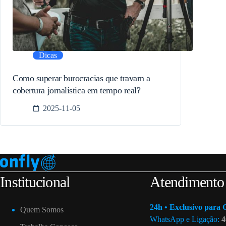
Dicas
Como superar burocracias que travam a
cobertura jornalística em tempo real?
2025-11-05
Institucional
Atendimento
24h • Exclusivo para C
Quem Somos
WhatsApp e Ligação:
4