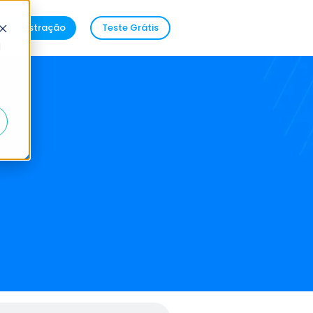
demonstração
Teste Grátis
d