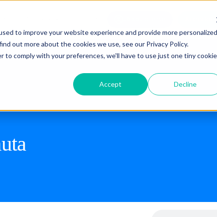
Agendar 
entes
Recursos
Planos
Já sou cliente
used to improve your website experience and provide more personalize
find out more about the cookies we use, see our Privacy Policy.
r to comply with your preferences, we'll have to use just one tiny cookie
Accept
Decline
auta