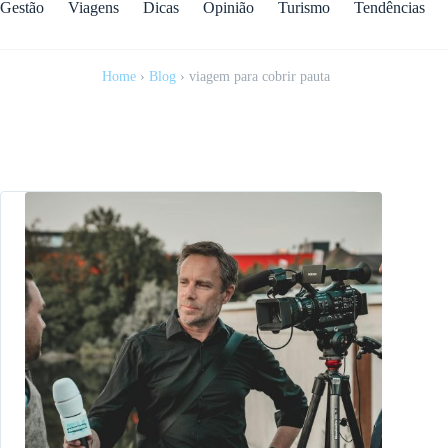
Gestão
Viagens
Dicas
Opinião
Turismo
Tendências
Home
›
Blog
›
viagem para cobrir pauta