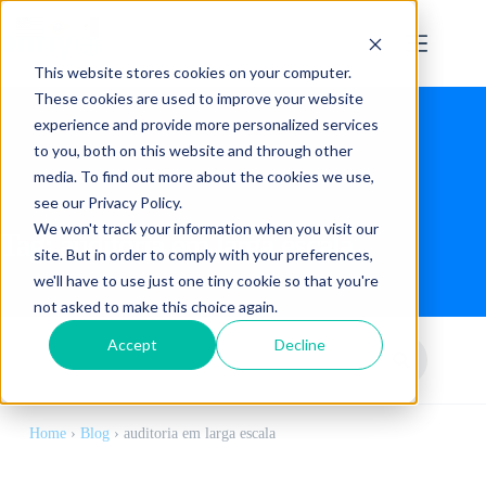
This website stores cookies on your computer.
These cookies are used to improve your website
experience and provide more personalized services
to you, both on this website and through other
media. To find out more about the cookies we use,
see our Privacy Policy.
We won't track your information when you visit our
Tag:
auditoria em larga escala
site. But in order to comply with your preferences,
we'll have to use just one tiny cookie so that you're
not asked to make this choice again.
Accept
Decline
Home
›
Blog
›
auditoria em larga escala