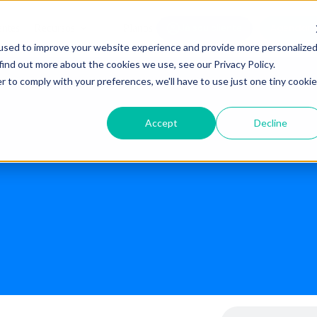
Agendar 
entes
Recursos
Planos
Já sou cliente
used to improve your website experience and provide more personalize
find out more about the cookies we use, see our Privacy Policy.
r to comply with your preferences, we'll have to use just one tiny cookie
Accept
Decline