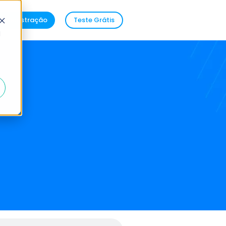
demonstração
Teste Grátis
d