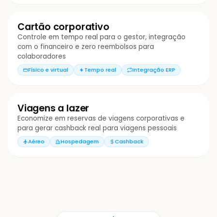
DESPESAS • MAIO
R$ 48.230
Cartão corporativo
↓ 12% vs Abril
Controle em tempo real para o gestor, integração
com o financeiro e zero reembolsos para
colaboradores
Físico e virtual
Tempo real
Integração ERP
45,90
Viagens a lazer
Economize em reservas de viagens corporativas e
para gerar cashback real para viagens pessoais
Aéreo
Hospedagem
Cashback
Saldo disponível
R$ 320,00
Onhappy