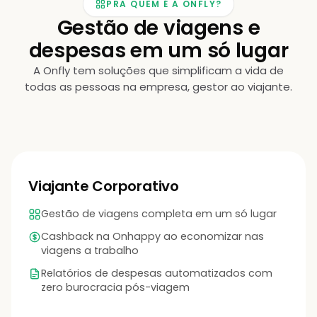
PRA QUEM É A ONFLY?
Gestão de viagens e
despesas em um só lugar
A Onfly tem soluções que simplificam a vida de
todas as pessoas na empresa, gestor ao viajante.
l ✈
CARRO
te
Chevrolet Onix
Viajante Corporativo
ABC-1D23
Gestão de viagens completa em um só lugar
Cashback na Onhappy ao economizar nas
viagens a trabalho
Relatórios de despesas automatizados com
zero burocracia pós-viagem