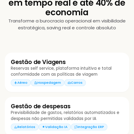
em tempo real e até 40% de
economia
Transforme a burocracia operacional em visibilidade
estratégica, saving real e controle absoluto
Gestão de Viagens
Reservas self service, plataforma intuitiva e total
conformidade com as políticas de viagem
Aéreo
Hospedagem
Carros
3-1309
BOG
12:25
Gestão de despesas
Previsibilidade de gastos, relatórios automatizados e
despesas não permitidas validadas por IA
Relatórios
Validação IA
Integração ERP